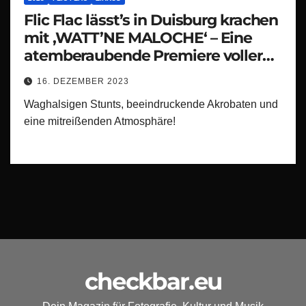
Flic Flac lässt’s in Duisburg krachen
mit ‚WATT’NE MALOCHE‘ – Eine
atemberaubende Premiere voller
Nervenkitzel und Hochspannung!“
16. DEZEMBER 2023
Waghalsigen Stunts, beeindruckende Akrobaten und
eine mitreißenden Atmosphäre!
checkbar.eu