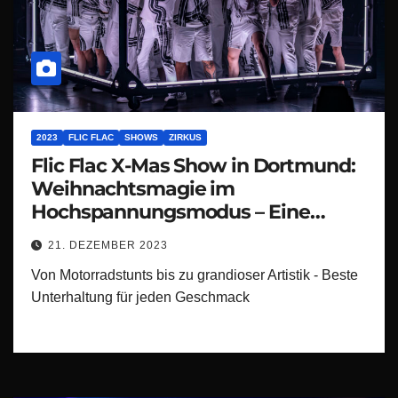
2023
FLIC FLAC
SHOWS
ZIRKUS
Flic Flac X-Mas Show in Dortmund:
Weihnachtsmagie im
Hochspannungsmodus – Eine
spektakuläre X-mas Show, die den
21. DEZEMBER 2023
Festtagstrubel zum Beben bringt!
Von Motorradstunts bis zu grandioser Artistik - Beste
Unterhaltung für jeden Geschmack