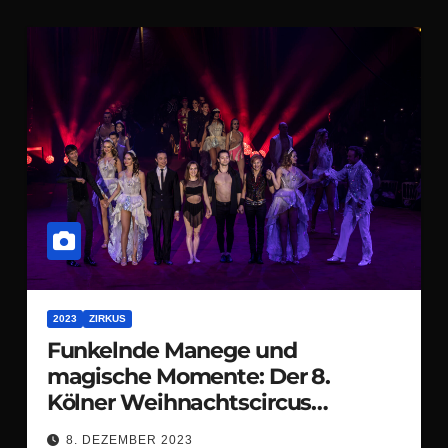
2023
ZIRKUS
Funkelnde Manege und
magische Momente: Der 8.
Kölner Weihnachtscircus
verzaubert die Domstadt
8. DEZEMBER 2023