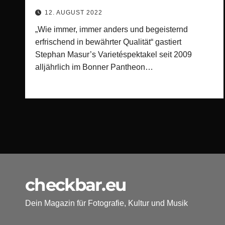
Pantheon in Bonn
12. AUGUST 2022
„Wie immer, immer anders und begeisternd
erfrischend in bewährter Qualität“ gastiert
Stephan Masur’s Varietéspektakel seit 2009
alljährlich im Bonner Pantheon…
checkbar.eu
Dein Magazin für Fotografie, Kultur und Musik