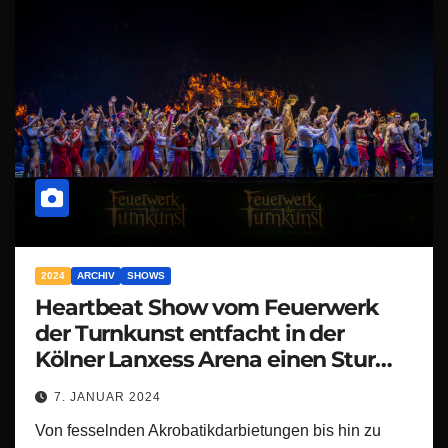
2024
ARCHIV
SHOWS
Heartbeat Show vom Feuerwerk
der Turnkunst entfacht in der
Kölner Lanxess Arena einen Sturm
der Begeisterung!
7. JANUAR 2024
Von fesselnden Akrobatikdarbietungen bis hin zu