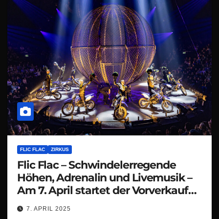
FLIC FLAC
ZIRKUS
Flic Flac – Schwindelerregende
Höhen, Adrenalin und Livemusik –
Am 7. April startet der Vorverkauf
zur 14. X-MASS SHOW
7. APRIL 2025