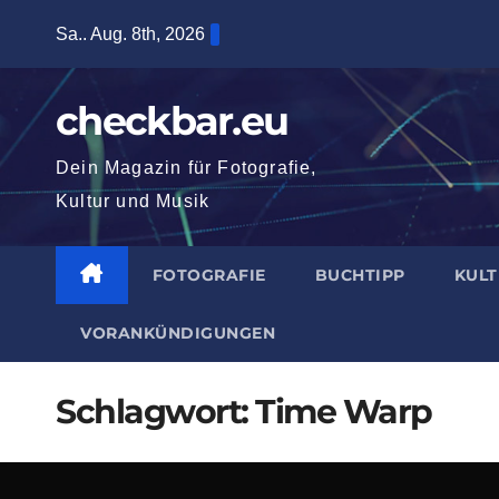
Zum
Sa.. Aug. 8th, 2026
Inhalt
springen
checkbar.eu
Dein Magazin für Fotografie,
Kultur und Musik
FOTOGRAFIE
BUCHTIPP
KUL
VORANKÜNDIGUNGEN
Schlagwort:
Time Warp