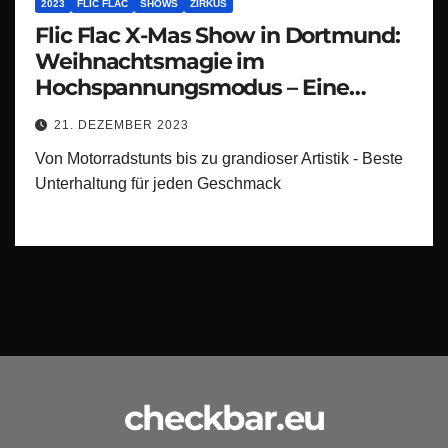
2023
FLIC FLAC
SHOWS
ZIRKUS
Flic Flac X-Mas Show in Dortmund:
Weihnachtsmagie im
Hochspannungsmodus – Eine
spektakuläre X-mas Show, die den
21. DEZEMBER 2023
Festtagstrubel zum Beben bringt!
Von Motorradstunts bis zu grandioser Artistik - Beste
Unterhaltung für jeden Geschmack
checkbar.eu