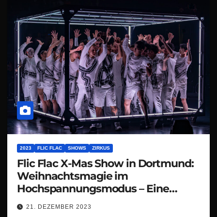
2023
FLIC FLAC
SHOWS
ZIRKUS
Flic Flac X-Mas Show in Dortmund:
Weihnachtsmagie im
Hochspannungsmodus – Eine
spektakuläre X-mas Show, die den
21. DEZEMBER 2023
Festtagstrubel zum Beben bringt!