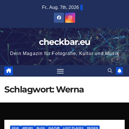
Zum
Fr.. Aug. 7th, 2026
Inhalt
springen
checkbar.eu
Dein Magazin für Fotografie, Kultur und Musik
Schlagwort:
Werna
2018
ARCHIV
BLOG
KULTUR
LOST PLACES
REISEN