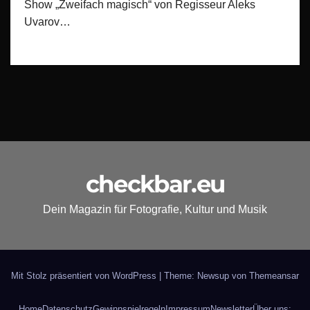
Show „Zweifach magisch“ von Regisseur Aleks
Uvarov…
checkbar.eu
Dein Magazin für Fotografie, Kultur und Musik
Mit Stolz präsentiert von WordPress
|
Theme: Newsup von
Themeansar
Home
Datenschutz
Gewinnspielregeln
Impressum
Newsletter
Über uns: