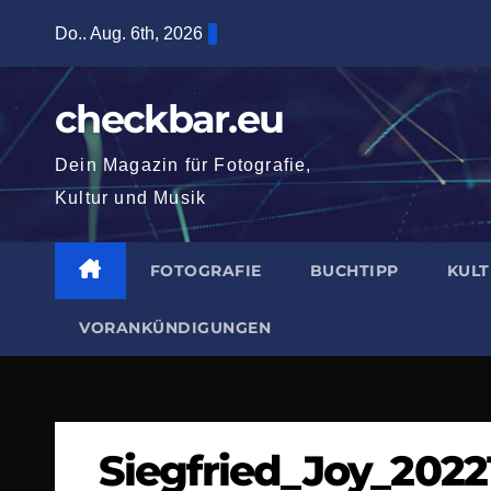
Zum
Do.. Aug. 6th, 2026
Inhalt
springen
checkbar.eu
Dein Magazin für Fotografie,
Kultur und Musik
FOTOGRAFIE
BUCHTIPP
KUL
VORANKÜNDIGUNGEN
Siegfried_Joy_202