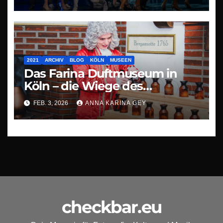
2021
ARCHIV
BLOG
KÖLN
MUSEEN
Das Farina Duftmuseum in
Köln – die Wiege des
modernen Parfüms
FEB. 3, 2026
ANNA KARINA GEY
checkbar.eu