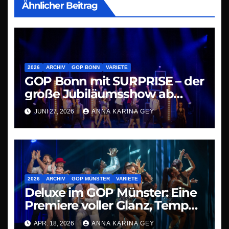
Ähnlicher Beitrag
2026
ARCHIV
GOP BONN
VARIETE
GOP Bonn mit SURPRISE – der
große Jubiläumsshow ab
09.07.26
JUNI 27, 2026
ANNA KARINA GEY
2026
ARCHIV
GOP MÜNSTER
VARIETE
Deluxe im GOP Münster: Eine
Premiere voller Glanz, Tempo
und Staunen
APR. 18, 2026
ANNA KARINA GEY