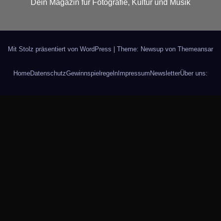
Dein Magazin für Fotografie, Kultur und Musik
Mit Stolz präsentiert von WordPress
|
Theme: Newsup von
Themeansar
Home
Datenschutz
Gewinnspielregeln
Impressum
Newsletter
Über uns: