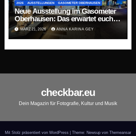
2026
AUSSTELLUNGEN
GASOMETER OBERHAUSEN
Neue Ausstellung im Gasometer
Oberhausen: Das erwartet euch
bei „Mythos Wald“
MÄRZ 21, 2026
ANNA KARINA GEY
checkbar.eu
Dein Magazin für Fotografie, Kultur und Musik
Mit Stolz präsentiert von WordPress
|
Theme: Newsup von
Themeansar