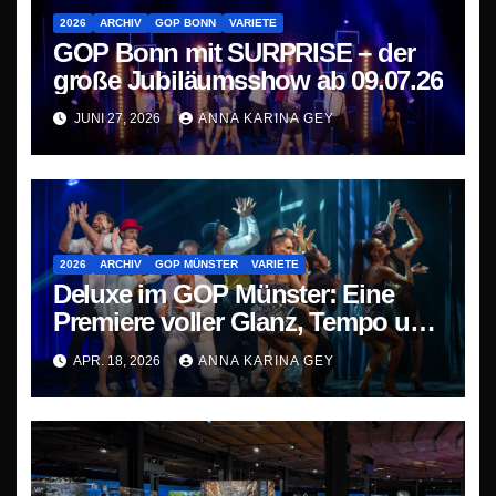
2026
ARCHIV
GOP BONN
VARIETE
GOP Bonn mit SURPRISE – der
große Jubiläumsshow ab 09.07.26
JUNI 27, 2026
ANNA KARINA GEY
2026
ARCHIV
GOP MÜNSTER
VARIETE
Deluxe im GOP Münster: Eine
Premiere voller Glanz, Tempo und
Staunen
APR. 18, 2026
ANNA KARINA GEY