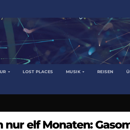
TUR
LOST PLACES
MUSIK
REISEN
Ü
in nur elf Monaten: Gasom