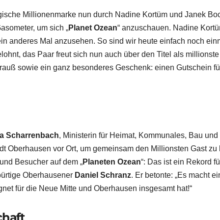
sche Millionenmarke nun durch Nadine Kortüm und Janek Bockh
Gasometer, um sich „
Planet Ozean
“ anzuschauen. Nadine Kortü
ein anderes Mal anzusehen. So sind wir heute einfach noch einm
elohnt, das Paar freut sich nun auch über den Titel als million
trauß sowie ein ganz besonderes Geschenk: einen Gutschein fü
na Scharrenbach
, Ministerin für Heimat, Kommunales, Bau und
adt Oberhausen vor Ort, um gemeinsam den Millionsten Gast zu
 und Besucher auf dem „
Planeten Ozean
“: Das ist ein Rekord 
ebürtige Oberhausener
Daniel Schranz
. Er betonte: „Es macht 
net für die Neue Mitte und Oberhausen insgesamt hat!“
chaft