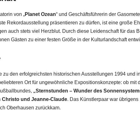
atorin von „
Planet Ozean
“ und Geschäftsführerin der Gasome
ste Rekordausstellung präsentieren zu dürfen, ist eine große Ehr
n auch stets viel Herzblut. Durch diese Leidenschaft für das 
nen Gästen zu einer festen Größe in der Kulturlandschaft entwic
e
te zu den erfolgreichsten historischen Ausstellungen 1994 und i
iebteren Ort für ungewöhnliche Expositionskonzepte: ob mit de
Fußballbundes,
„Sternstunden – Wunder des Sonnensystem
n
Christo und Jeanne-Claude
. Das Künstlerpaar war übrigens
ach Oberhausen zurückkam.