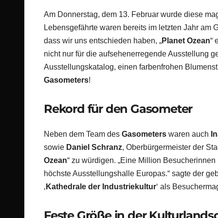
Am Donnerstag, dem 13. Februar wurde diese magi
Lebensgefährte waren bereits im letzten Jahr am 
dass wir uns entschieden haben, „
Planet Ozean
“ 
nicht nur für die aufsehenerregende Ausstellung g
Ausstellungskatalog, einen farbenfrohen Blumens
Gasometers
!
Rekord für den Gasometer
Neben dem Team des
Gasometers
waren auch
I
sowie
Daniel Schranz
, Oberbürgermeister der St
Ozean
“ zu würdigen. „Eine Million Besucherinnen
höchste Ausstellungshalle Europas.“ sagte der g
‚
Kathedrale der Industriekultur
‘ als Besuchermag
Feste Größe in der Kulturlands