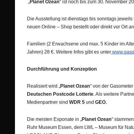
„
Planet Ozean
“ ist noch bis zum 30. November 
Die Ausstellung ist dienstags bis sonntags jeweil
neuen Online – Shop bestellt oder direkt vor Ort 
Familien (2 Erwachsene und max. 5 Kinder im Alter
Jahren) 28 €. Weitere Infos gibt es unter
www.gaso
Durchführung und Konzeption
Realisiert wird „
Planet Ozean
“ von der Gasomete
Deutschen Postcode Lotterie
. Als weitere Partn
Medienpartner sind
WDR 5
und
GEO.
Die meisten Exponate in „
Planet Ozean
“
stammen 
Ruhr Museum Essen, dem LWL – Museum für Natu