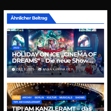
Ähnlicher Beitrag
2023
HOLIDAY ON ICE „CINEMA OF
DREAMS“ – Die neue Show
2025/2026
DEZ. 8, 2025
ANNA KARINA GEY
2024
ARCHIV
BERLIN
KULTUR
MUSICALS
SHOWS
TIPI AM KANZLERAMT
TIPI AM KANZLERAMT – das