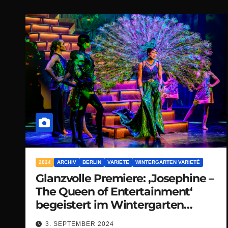
2024
ARCHIV
BERLIN
VARIETE
WINTERGARTEN VARIETÉ
Glanzvolle Premiere: ‚Josephine –
The Queen of Entertainment‘
begeistert im Wintergarten
Varieté Berlin
3. SEPTEMBER 2024