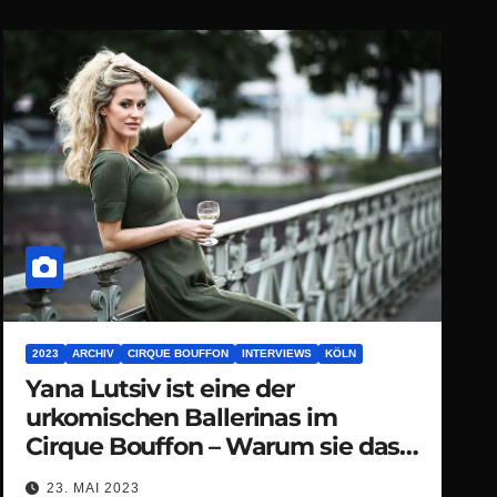
2023
ARCHIV
CIRQUE BOUFFON
INTERVIEWS
KÖLN
Yana Lutsiv ist eine der
urkomischen Ballerinas im
Cirque Bouffon – Warum sie das
deutsche Publikum so liebt
23. MAI 2023