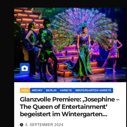
2024
ARCHIV
BERLIN
VARIETE
WINTERGARTEN VARIETÉ
Glanzvolle Premiere: ‚Josephine –
The Queen of Entertainment‘
begeistert im Wintergarten
Varieté Berlin
3. SEPTEMBER 2024