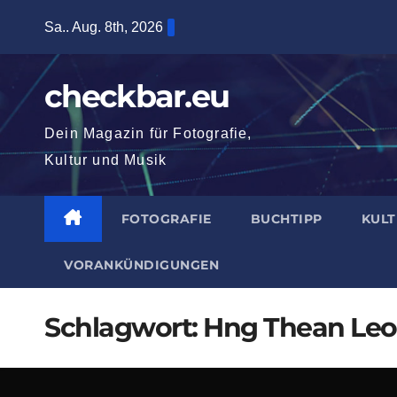
Zum
Sa.. Aug. 8th, 2026
Inhalt
springen
checkbar.eu
Dein Magazin für Fotografie,
Kultur und Musik
FOTOGRAFIE
BUCHTIPP
KUL
VORANKÜNDIGUNGEN
Schlagwort:
Hng Thean Le