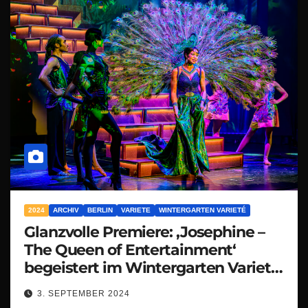
2024
ARCHIV
BERLIN
VARIETE
WINTERGARTEN VARIETÉ
Glanzvolle Premiere: ‚Josephine –
The Queen of Entertainment‘
begeistert im Wintergarten Varieté
Berlin
3. SEPTEMBER 2024