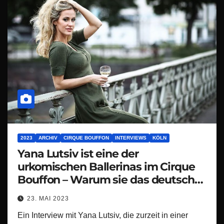
2023
ARCHIV
CIRQUE BOUFFON
INTERVIEWS
KÖLN
Yana Lutsiv ist eine der
urkomischen Ballerinas im Cirque
Bouffon – Warum sie das deutsche
Publikum so liebt
23. MAI 2023
Ein Interview mit Yana Lutsiv, die zurzeit in einer