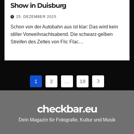
Show in Duisburg
25. DEZEMBER 2025
Schon von der Autobahn aus ist klar: Das wird kein
stiller Vorweihnachtsabend. Die schwarz-gelben
Streifen des Zeltes von Flic Flac…
Seitennummerierung
1
2
…
19
der
Beiträge
checkbar.eu
Dein Magazin für Fotografie, Kultur und Musik