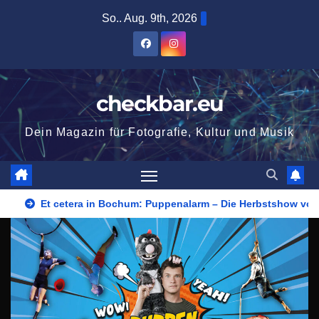
Zum
So.. Aug. 9th, 2026
Inhalt
springen
checkbar.eu
Dein Magazin für Fotografie, Kultur und Musik
Et cetera in Bochum: Puppenalarm – Die Herbstshow vom