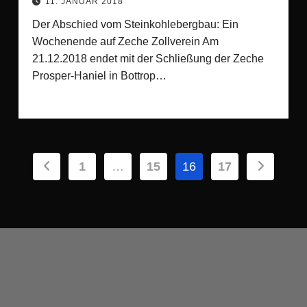
11. JANUAR 2018
Der Abschied vom Steinkohlebergbau: Ein
Wochenende auf Zeche Zollverein Am
21.12.2018 endet mit der Schließung der Zeche
Prosper-Haniel in Bottrop…
Seitennummerierung
1
…
15
16
17
der
Beiträge