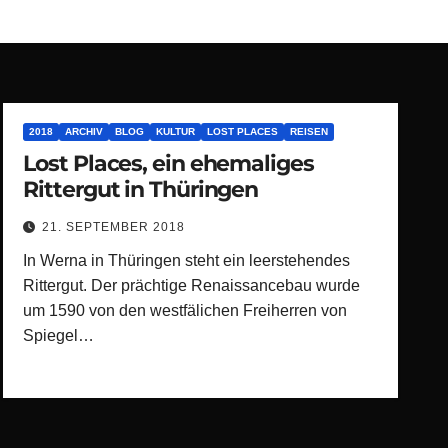
2018
ARCHIV
BLOG
KULTUR
LOST PLACES
REISEN
Lost Places, ein ehemaliges
Rittergut in Thüringen
21. SEPTEMBER 2018
In Werna in Thüringen steht ein leerstehendes
Rittergut. Der prächtige Renaissancebau wurde
um 1590 von den westfälichen Freiherren von
Spiegel…