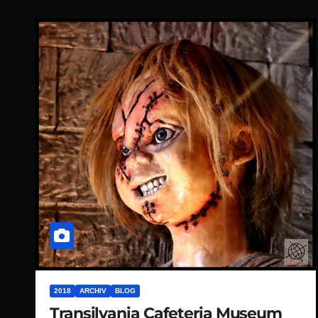
2018
ARCHIV
BLOG
Transilvania Cafeteria Museum