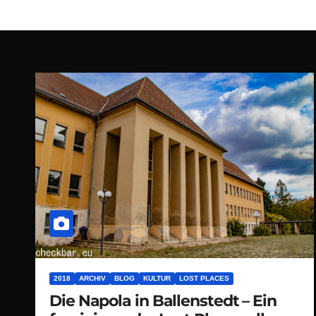
2018
ARCHIV
BLOG
KULTUR
LOST PLACES
Die Napola in Ballenstedt – Ein