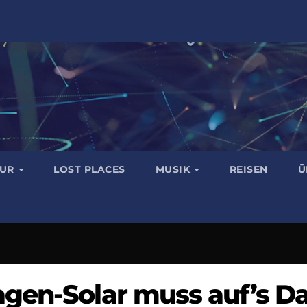
TUR
LOST PLACES
MUSIK
REISEN
Ü
agen-Solar muss auf’s D