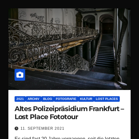
2021
ARCHIV
BLOG
FOTOGRAFIE
KULTUR
LOST PLACES
Altes Polizeipräsidium Frankfurt –
Lost Place Fototour
11. SEPTEMBER 2021
Es sind fast 20 Jahre vergangen, seit die letzten