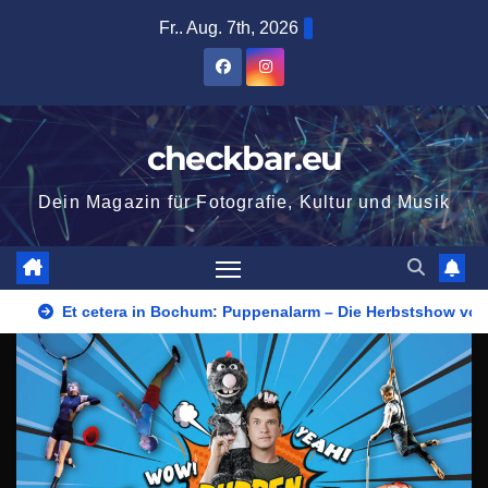
Zum
Fr.. Aug. 7th, 2026
Inhalt
springen
checkbar.eu
Dein Magazin für Fotografie, Kultur und Musik
Et cetera in Bochum: Puppenalarm – Die Herbstshow vom