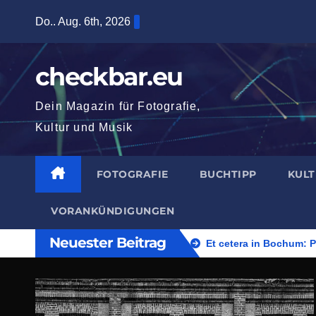
Zum
Do.. Aug. 6th, 2026
Inhalt
springen
checkbar.eu
Dein Magazin für Fotografie,
Kultur und Musik
FOTOGRAFIE
BUCHTIPP
KUL
VORANKÜNDIGUNGEN
Neuester Beitrag
Et cetera in Bochum: 