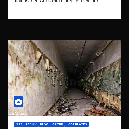
malerischen Ortes Plech, liegt ein Ort, der…
2019
ARCHIV
BLOG
KULTUR
LOST PLACES