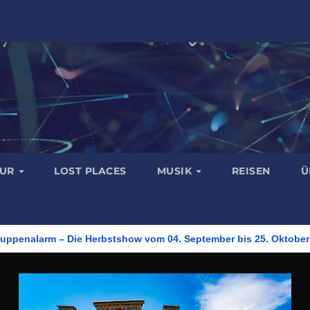
TUR
LOST PLACES
MUSIK
REISEN
Ü
Puppenalarm – Die Herbstshow vom 04. September bis 25. Oktober