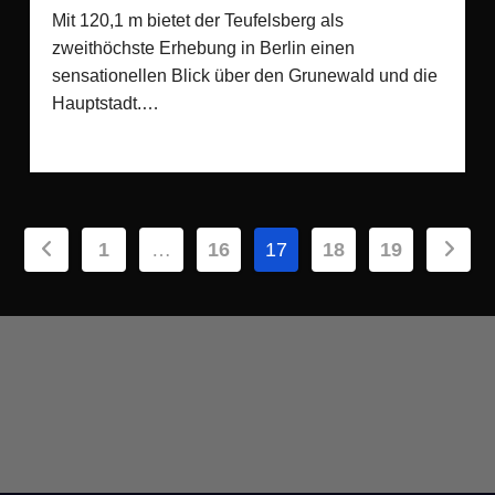
Mit 120,1 m bietet der Teufelsberg als
zweithöchste Erhebung in Berlin einen
sensationellen Blick über den Grunewald und die
Hauptstadt.…
Seitennummerierung
1
…
16
17
18
19
der
Beiträge