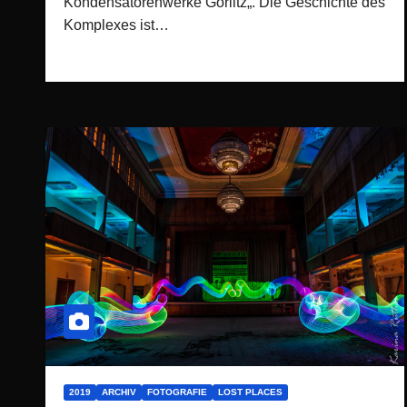
Kondensatorenwerke Görlitz„. Die Geschichte des
Komplexes ist…
2019
ARCHIV
FOTOGRAFIE
LOST PLACES