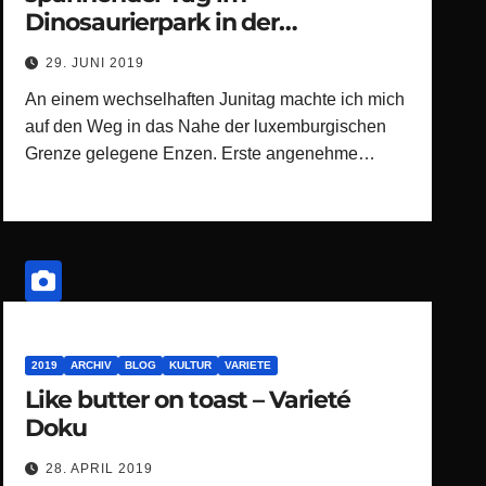
Dinosaurierpark in der
Teufelsschlucht (Eifel)
29. JUNI 2019
An einem wechselhaften Junitag machte ich mich
auf den Weg in das Nahe der luxemburgischen
Grenze gelegene Enzen. Erste angenehme…
2019
ARCHIV
BLOG
KULTUR
VARIETE
Like butter on toast – Varieté
Doku
28. APRIL 2019