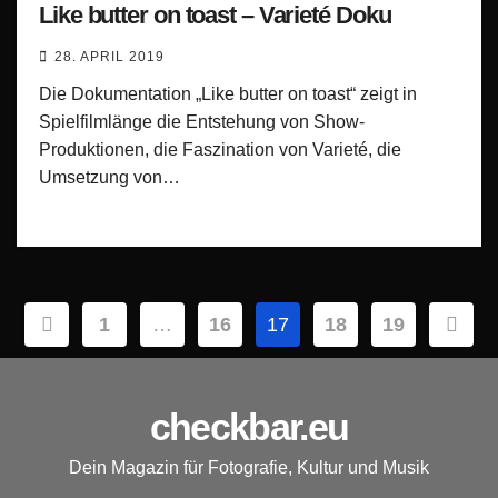
Like butter on toast – Varieté Doku
28. APRIL 2019
Die Dokumentation „Like butter on toast“ zeigt in
Spielfilmlänge die Entstehung von Show-
Produktionen, die Faszination von Varieté, die
Umsetzung von…
Seitennummerierung
1
…
16
17
18
19
der
Beiträge
checkbar.eu
Dein Magazin für Fotografie, Kultur und Musik