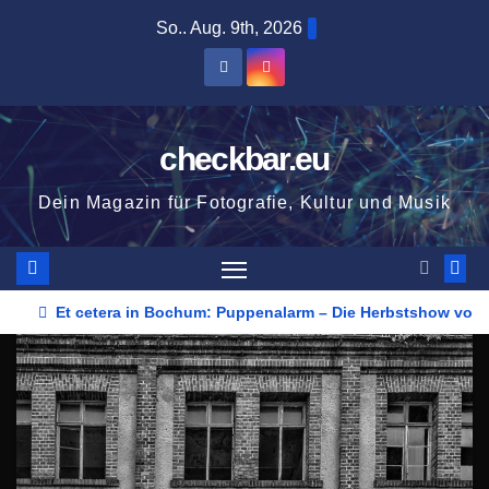
Zum
So.. Aug. 9th, 2026
Inhalt
springen
checkbar.eu
Dein Magazin für Fotografie, Kultur und Musik
Et cetera in Bochum: Puppenalarm – Die Herbstshow vom 