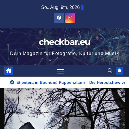
Zum
So.. Aug. 9th, 2026
Inhalt
springen
checkbar.eu
Dein Magazin für Fotografie, Kultur und Musik
Et cetera in Bochum: Puppenalarm – Die Herbstshow vom