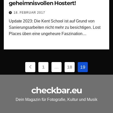
geheimnisvollen Hostert!
18. FEBRUAR 2017
Update 2023: Die Kent School ist auf Grund von
Sanierungsarbeiten nicht mehr zu besichtigen. Lost
Places üben eine ungeheure Faszination…
Seitennummerierung
1
…
18
19
der
Beiträge
checkbar.eu
Dein Magazin für Fotografie, Kultur und Musik