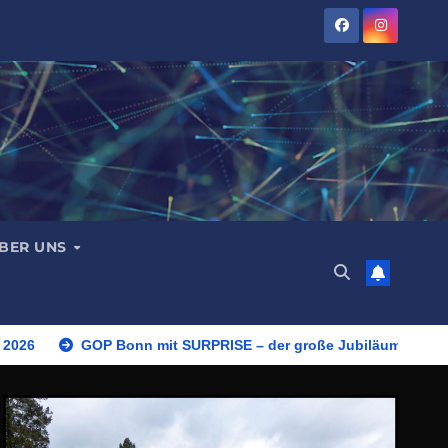
BER UNS
 2026
GOP Bonn mit SURPRISE – der große Jubiläumsshow 