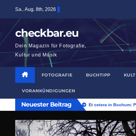
Zum
Sa.. Aug. 8th, 2026
Inhalt
springen
checkbar.eu
Dein Magazin für Fotografie,
Kultur und Musik
FOTOGRAFIE
BUCHTIPP
KUL
VORANKÜNDIGUNGEN
Neuester Beitrag
Et cetera in Bochum: 