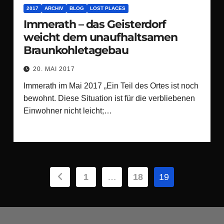
2017
ARCHIV
BLOG
LOST PLACES
Immerath – das Geisterdorf
weicht dem unaufhaltsamen
Braunkohletagebau
20. MAI 2017
Immerath im Mai 2017 „Ein Teil des Ortes ist noch
bewohnt. Diese Situation ist für die verbliebenen
Einwohner nicht leicht;…
Seitennummerierung
1
…
18
19
der
Beiträge