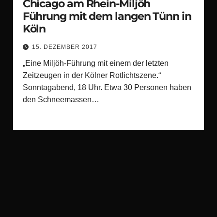
Chicago am Rhein-Miljöh
Führung mit dem langen Tünn in
Köln
15. DEZEMBER 2017
„Eine Miljöh-Führung mit einem der letzten
Zeitzeugen in der Kölner Rotlichtszene.“
Sonntagabend, 18 Uhr. Etwa 30 Personen haben
den Schneemassen…