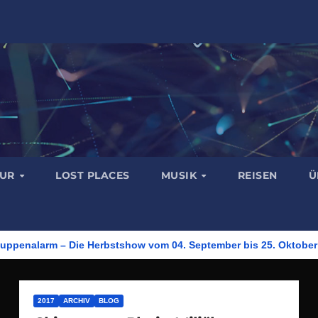
TUR
LOST PLACES
MUSIK
REISEN
Ü
Puppenalarm – Die Herbstshow vom 04. September bis 25. Oktober
2017
ARCHIV
BLOG