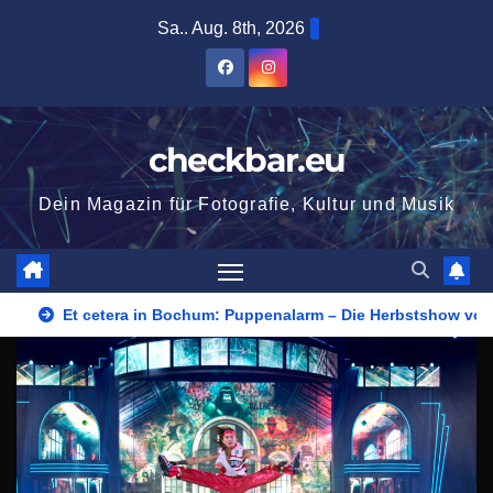
Zum
Sa.. Aug. 8th, 2026
Inhalt
springen
checkbar.eu
Dein Magazin für Fotografie, Kultur und Musik
Et cetera in Bochum: Puppenalarm – Die Herbstshow vom