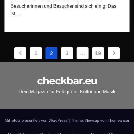
Besucherinnen und Besucher sind sich einig: Das
ist…
Seitennummerierung
1
2
3
…
19
der
Beiträge
checkbar.eu
Dein Magazin für Fotografie, Kultur und Musik
Mit Stolz präsentiert von WordPress
|
Theme: Newsup von
Themeansar