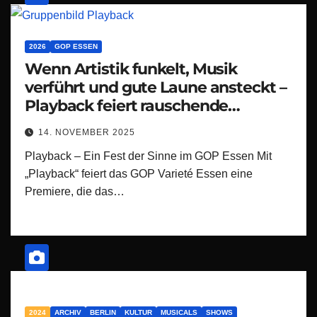
2026
GOP ESSEN
Wenn Artistik funkelt, Musik
verführt und gute Laune ansteckt –
Playback feiert rauschende
Premiere in Essen
14. NOVEMBER 2025
Playback – Ein Fest der Sinne im GOP Essen Mit
„Playback“ feiert das GOP Varieté Essen eine
Premiere, die das…
2024
ARCHIV
BERLIN
KULTUR
MUSICALS
SHOWS