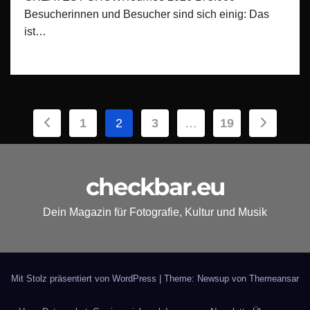
Besucherinnen und Besucher sind sich einig: Das
ist…
Seitennummerierung
1
2
3
…
19
der
Beiträge
checkbar.eu
Dein Magazin für Fotografie, Kultur und Musik
Mit Stolz präsentiert von WordPress
|
Theme: Newsup von
Themeansar