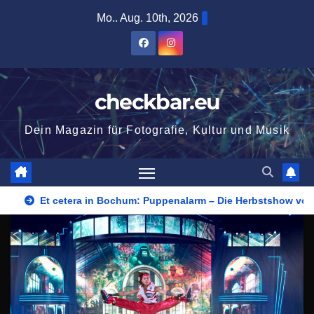
Zum
Mo.. Aug. 10th, 2026
Inhalt
springen
checkbar.eu
Dein Magazin für Fotografie, Kultur und Musik
Et cetera in Bochum: Puppenalarm – Die Herbstshow vom