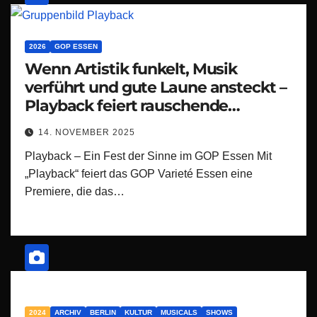
2026
GOP ESSEN
Wenn Artistik funkelt, Musik
verführt und gute Laune ansteckt –
Playback feiert rauschende
Premiere in Essen
14. NOVEMBER 2025
Playback – Ein Fest der Sinne im GOP Essen Mit
„Playback“ feiert das GOP Varieté Essen eine
Premiere, die das…
2024
ARCHIV
BERLIN
KULTUR
MUSICALS
SHOWS