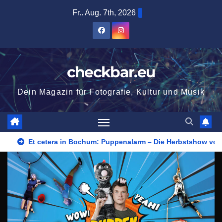
Zum
Fr.. Aug. 7th, 2026
Inhalt
springen
checkbar.eu
Dein Magazin für Fotografie, Kultur und Musik
Et cetera in Bochum: Puppenalarm – Die Herbstshow vom