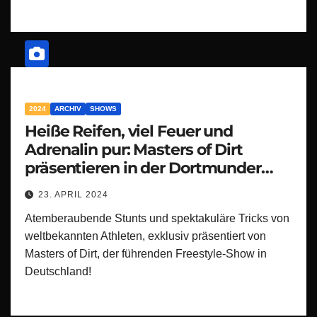
2024
ARCHIV
SHOWS
Heiße Reifen, viel Feuer und
Adrenalin pur: Masters of Dirt
präsentieren in der Dortmunder
Westfalenhalle jede Menge
23. APRIL 2024
atemberaubende Stunts!
Atemberaubende Stunts und spektakuläre Tricks von
weltbekannten Athleten, exklusiv präsentiert von
Masters of Dirt, der führenden Freestyle-Show in
Deutschland!