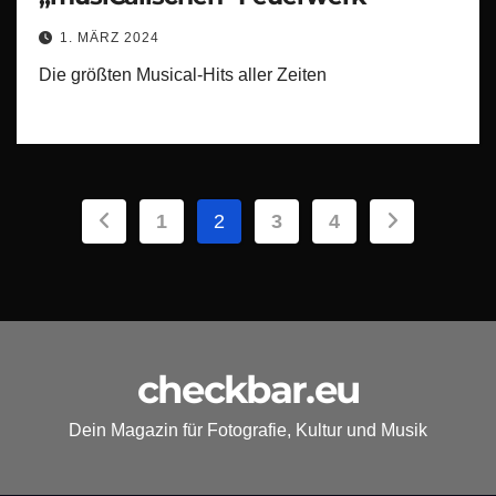
1. MÄRZ 2024
Die größten Musical-Hits aller Zeiten
Seitennummerierung
1
2
3
4
der
Beiträge
checkbar.eu
Dein Magazin für Fotografie, Kultur und Musik