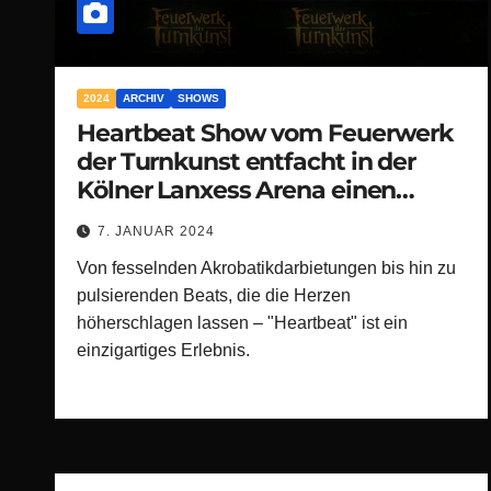
2024
ARCHIV
SHOWS
Heartbeat Show vom Feuerwerk
der Turnkunst entfacht in der
Kölner Lanxess Arena einen
Sturm der Begeisterung!
7. JANUAR 2024
Von fesselnden Akrobatikdarbietungen bis hin zu
pulsierenden Beats, die die Herzen
höherschlagen lassen – "Heartbeat" ist ein
einzigartiges Erlebnis.