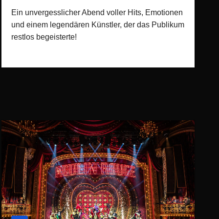
Ein unvergesslicher Abend voller Hits, Emotionen
und einem legendären Künstler, der das Publikum
restlos begeisterte!