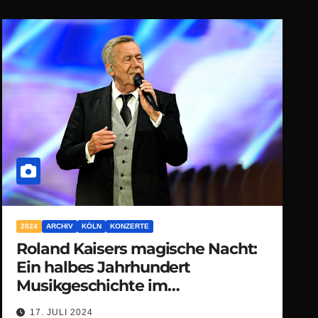
2024
ARCHIV
KÖLN
KONZERTE
Roland Kaisers magische Nacht:
Ein halbes Jahrhundert
Musikgeschichte im
RheinEnergieStadion
17. JULI 2024